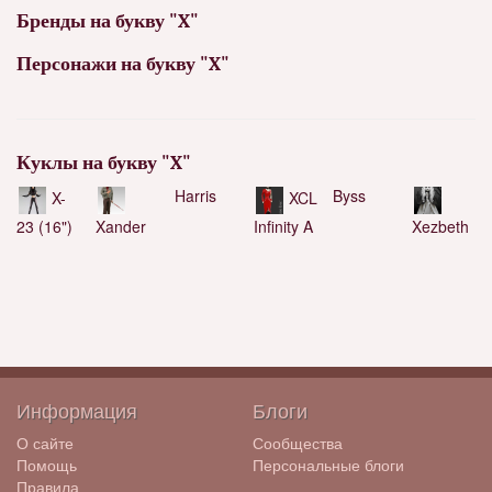
Бренды на букву "X"
Персонажи на букву "X"
Куклы на букву "X"
Harris
Byss
X-
XCL
23 (16")
Xander
Infinity A
Xezbeth
Информация
Блоги
О сайте
Сообщества
Помощь
Персональные блоги
Правила