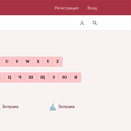
Регистрация
Вход
U
V
W
X
Y
Z
Х
Ц
Ч
Ш
Щ
Э
Ю
Я
Золушка
Золушка