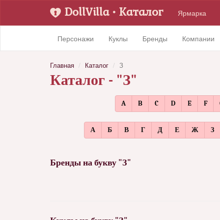
DollVilla
• Каталог
Ярмарка
Персонажи
Куклы
Бренды
Компании
Главная
Каталог
З
Каталог - "З"
A
B
C
D
E
F
А
Б
В
Г
Д
Е
Ж
З
Бренды на букву "З"