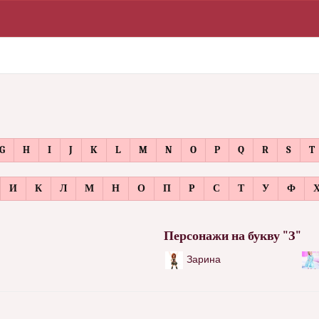
G
H
I
J
K
L
M
N
O
P
Q
R
S
T
И
К
Л
М
Н
О
П
Р
С
Т
У
Ф
Персонажи на букву "З"
Зарина