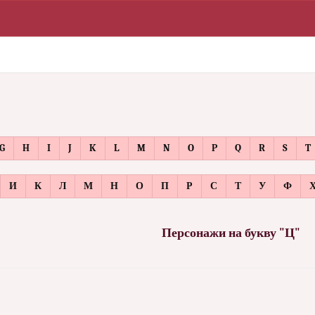
G
H
I
J
K
L
M
N
O
P
Q
R
S
T
И
К
Л
М
Н
О
П
Р
С
Т
У
Ф
Персонажи на букву "Ц"