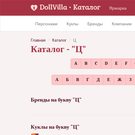
DollVilla
• Каталог
Ярмарка
Персонажи
Куклы
Бренды
Компании
Главная
Каталог
Ц
Каталог - "Ц"
A
B
C
D
E
F
А
Б
В
Г
Д
Е
Ж
З
Бренды на букву "Ц"
Куклы на букву "Ц"