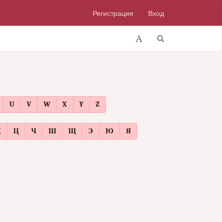
Регистрация
Вход
U
V
W
X
Y
Z
Х
Ц
Ч
Ш
Щ
Э
Ю
Я