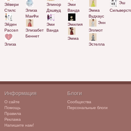
Эш
Эйвери
Элинор
Эми
Стилс
Элиза
Дэшвуд
Эмма
Сильверст
Ванда
МакФи
Вудхаус
Энн
Эйден
Эми
Эмилия
Рассел
Элизабет
Ванда
Эллиот
Беннет
Эмма
Элиза
Эстелла
Информация
Блоги
О сайте
Сообщества
Помощь
Персональные блоги
Правила
Реклама
Напишите нам!