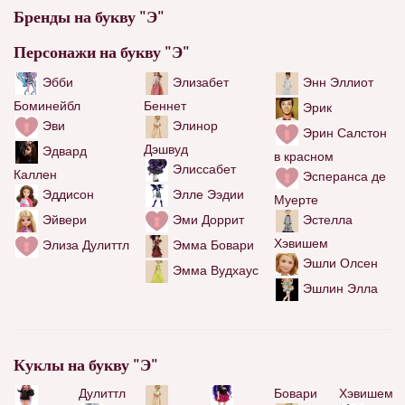
Бренды на букву "Э"
Персонажи на букву "Э"
Элизабет
Энн Эллиот
Эбби
Беннет
Боминейбл
Эрик
Элинор
Эви
Эрин Салстон
Дэшвуд
Эдвард
в красном
Элиссабет
Каллен
Эсперанса де
Эддисон
Элле Ээдии
Муерте
Эстелла
Эйвери
Эми Доррит
Хэвишем
Элиза Дулиттл
Эмма Бовари
Эшли Олсен
Эмма Вудхаус
Эшлин Элла
Куклы на букву "Э"
Дулиттл
Бовари
Хэвишем