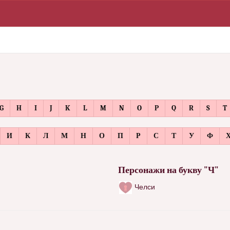
G
H
I
J
K
L
M
N
O
P
Q
R
S
T
И
К
Л
М
Н
О
П
Р
С
Т
У
Ф
Персонажи на букву "Ч"
Челси