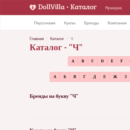
DollVilla
• Каталог
Ярмарка
Персонажи
Куклы
Бренды
Компании
Главная
Каталог
Ч
Каталог - "Ч"
A
B
C
D
E
F
А
Б
В
Г
Д
Е
Ж
З
Бренды на букву "Ч"