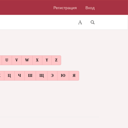
Регистрация
Вход
U
V
W
X
Y
Z
Х
Ц
Ч
Ш
Щ
Э
Ю
Я