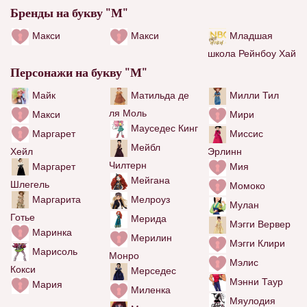
Бренды на букву "М"
Макси
Макси
Младшая
школа Рейнбоу Хай
Персонажи на букву "М"
Майк
Матильда де
Милли Тил
ля Моль
Макси
Мири
Мауседес Кинг
Маргарет
Миссис
Мейбл
Хейл
Эрлинн
Чилтерн
Маргарет
Мия
Мейгана
Шлегель
Момоко
Маргарита
Мелроуз
Мулан
Готье
Мерида
Мэгги Вервер
Маринка
Мерилин
Мэгги Клири
Марисоль
Монро
Мэлис
Кокси
Мерседес
Мэнни Таур
Мария
Миленка
Мяулодия