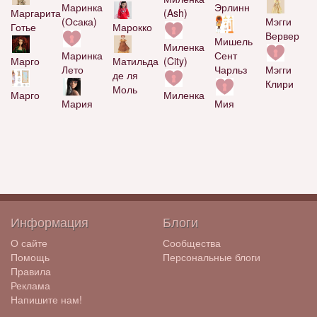
Маринка
Эрлинн
(Ash)
Маргарита
(Осака)
Мэгги
Марокко
Готье
Вервер
Мишель
Миленка
Маринка
Сент
Матильда
(City)
Марго
Лето
Чарльз
Мэгги
де ля
Клири
Моль
Миленка
Марго
Мария
Мия
Информация
Блоги
О сайте
Сообщества
Помощь
Персональные блоги
Правила
Реклама
Напишите нам!