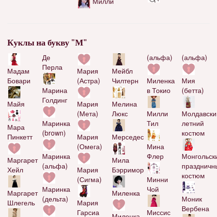
Милли
Куклы на букву "М"
Де
(альфа)
(альфа)
Перла
Мария
Мейбл
Мадам
(Астра)
Чилтерн
Миленка
Мия
Бовари
Марина
в Токио
(бетта)
Голдинг
Мария
Мелина
Майя
(Мета)
Люкс
Милли
Молдавски
Маринка
Тил
летний
Мара
(brown)
костюм
Мария
Мерседес
Пинкетт
(Омега)
Мина
Маринка
Флер
Монгольск
Мила
Маргарет
(альфа)
праздничн
Мария
Бэрримор
Хейл
костюм
(Сигма)
Минни
Маринка
Чой
Миленка
Маргарет
(дельта)
Моник
Мария
Шлегель
Вербена
Гарсиа
Миссис
Миленка