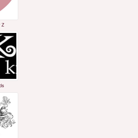
 Z
ids