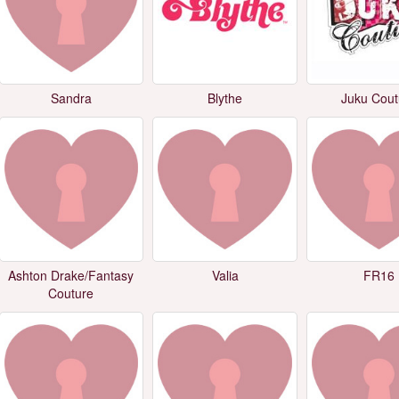
Sandra
Blythe
Juku Cout
Ashton Drake/Fantasy
Valia
FR16
Couture