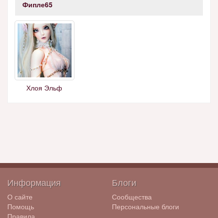
Фипле65
Хлоя Эльф
Информация
Блоги
О сайте
Сообщества
Помощь
Персональные блоги
Правила