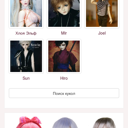
Хлоя Эльф
Mir
Joel
Sun
Hiro
Поиск кукол