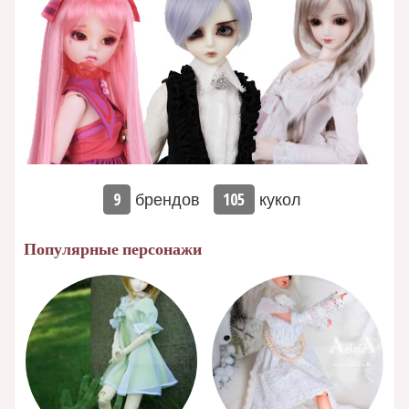
брендов
кукол
9
105
Популярные персонажи