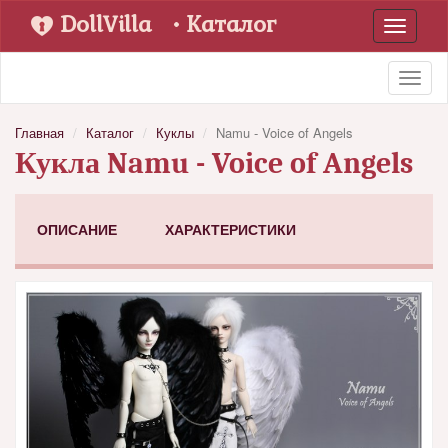
DollVilla
• Каталог
Toggle
navigati
Toggl
naviga
Главная
Каталог
Куклы
Namu - Voice of Angels
Кукла Namu - Voice of Angels
ОПИСАНИЕ
ХАРАКТЕРИСТИКИ