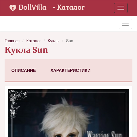
DollVilla
• Каталог
Toggle
navigati
Toggl
naviga
Главная
Каталог
Куклы
Sun
Кукла Sun
ОПИСАНИЕ
ХАРАКТЕРИСТИКИ