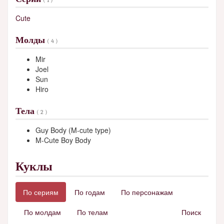
Cute
Молды
( 4 )
Mir
Joel
Sun
Hiro
Тела
( 2 )
Guy Body (M-cute type)
M-Cute Boy Body
Куклы
По сериям
По годам
По персонажам
По молдам
По телам
Поиск