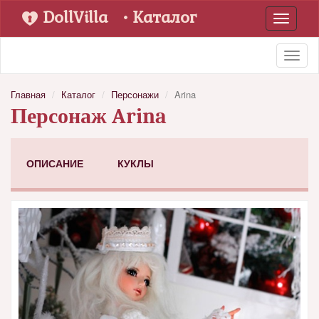
DollVilla
• Каталог
Toggle
navigati
Toggl
naviga
Главная
Каталог
Персонажи
Arina
Персонаж Arina
ОПИСАНИЕ
КУКЛЫ