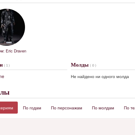
w: Eric Draven
ии
Молды
( 1 )
( 0 )
me
Не найдено ни одного молда
клы
сериям
По годам
По персонажам
По молдам
По т