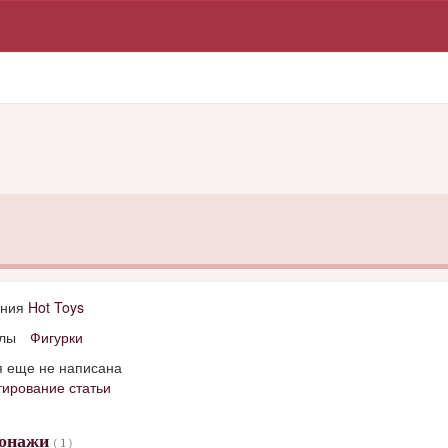
ания
Hot Toys
лы
Фигурки
я еще не написана
тирование статьи
сонажи
( 1 )