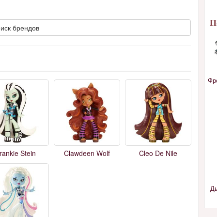
П
иск брендов
Фр
rankie Stein
Clawdeen Wolf
Cleo De Nile
Д