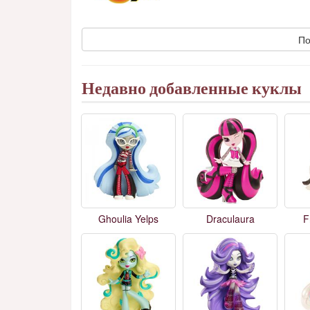
По
Недавно добавленные куклы
Ghoulia Yelps
Draculaura
F