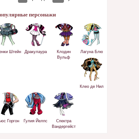
опулярные персонажи
Дракулаура
Клодин
Лагуна Блю
енки Штейн
Вульф
Клео де Нил
Гулия Йелпс
Спектра
ьюс Горгон
Вандергейст