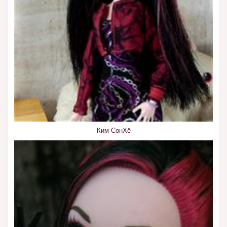
Ким СонХё