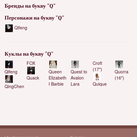
Бренды на букву "Q"
Персонажи на букву "Q"
Qifeng
Куклы на букву "Q"
FOX
Croft
(17")
Qifeng
Queen
Quest to
Quorra
Elizabeth
Avalon
(16")
Quack
I Barbie
Lara
Quique
QingChen