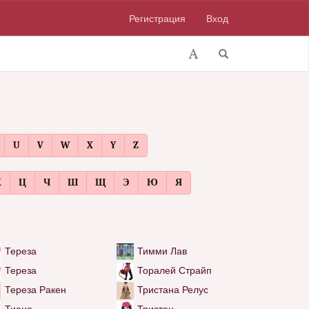
Регистрация
Вход
U
V
W
X
Y
Z
Х
Ц
Ч
Ш
Щ
Э
Ю
Я
Тереза
Тимми Лав
Тереза
Торалей Страйп
Тереза Ракен
Тристана Релус
Тиана
Тристен