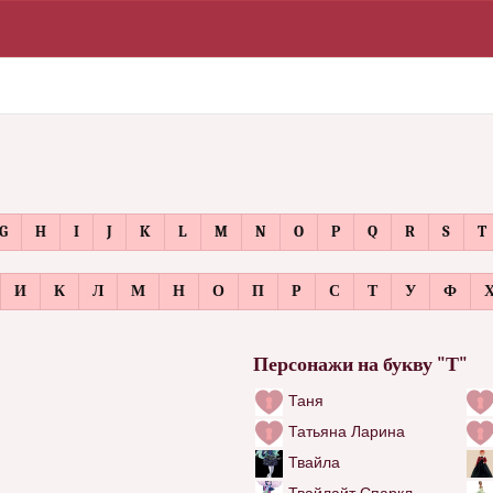
G
H
I
J
K
L
M
N
O
P
Q
R
S
T
И
К
Л
М
Н
О
П
Р
С
Т
У
Ф
Персонажи на букву "Т"
Таня
Татьяна Ларина
Твайла
Твайлайт Спаркл