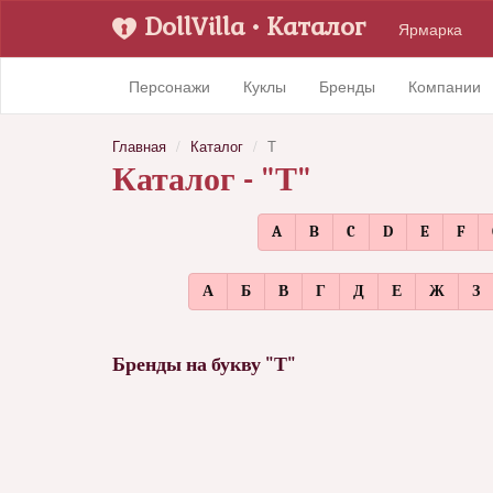
DollVilla
• Каталог
Ярмарка
Персонажи
Куклы
Бренды
Компании
Главная
Каталог
Т
Каталог - "Т"
A
B
C
D
E
F
А
Б
В
Г
Д
Е
Ж
З
Бренды на букву "Т"