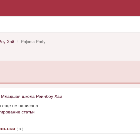
боу Хай
Pajama Party
д
Младшая школа Рейнбоу Хай
я еще не написана
тирование статьи
сонажи
( 3 )