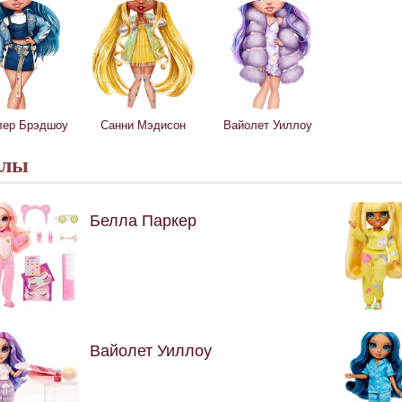
лер Брэдшоу
Санни Мэдисон
Вайолет Уиллоу
клы
Белла Паркер
Вайолет Уиллоу