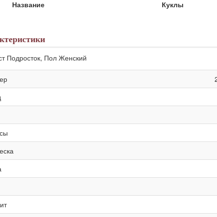
Название
Куклы
ктеристики
ст Подросток, Пол Женский
ер
д
сы
еска
а
ит