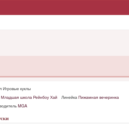
л Игровые куклы
д
Младшая школа Рейнбоу Хай
Линейка
Пижамная вечеринка
водитель
MGA
ски