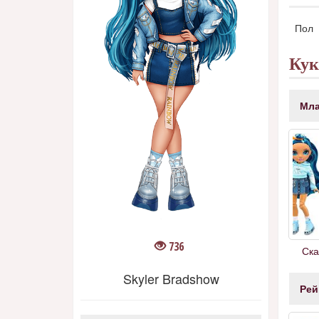
Пол
Ку
Мла
736
Ска
Skyler Bradshow
Рей