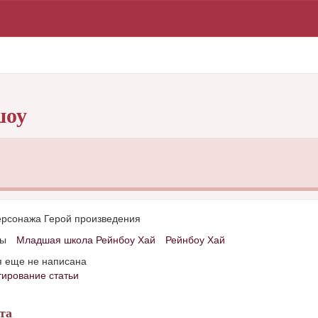
шоу
ерсонажа Герой произведения
ды
Младшая школа Рейнбоу Хай
Рейнбоу Хай
я еще не написана
тирование статьи
та