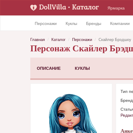
DollVilla
• Каталог
Ярмарка
Персонажи
Куклы
Бренды
Компании
Главная
Каталог
Персонажи
Скайлер Брэдшоу
Персонаж Скайлер Брэд
ОПИСАНИЕ
КУКЛЫ
Тип п
Брен
Стать
Редак
Анке