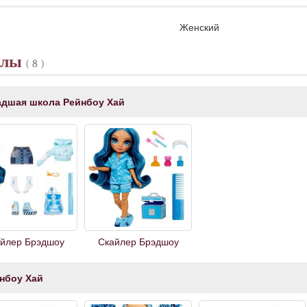
Женский
клы
( 8 )
дшая школа Рейнбоу Хай
йлер Брэдшоу
Скайлер Брэдшоу
нбоу Хай