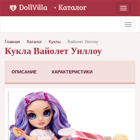
DollVilla
• Каталог
Toggle
navigati
Toggl
naviga
Главная
Каталог
Куклы
Вайолет Уиллоу
Кукла Вайолет Уиллоу
ОПИСАНИЕ
ХАРАКТЕРИСТИКИ