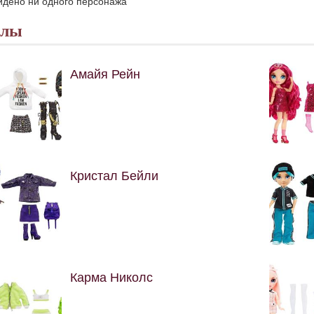
йдено ни одного персонажа
клы
Амайя Рейн
Кристал Бейли
Карма Николс