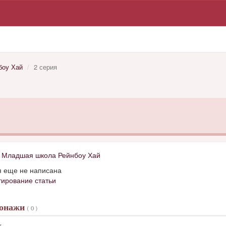
боу Хай
2 серия
д
Младшая школа Рейнбоу Хай
я еще не написана
тирование статьи
сонажи
( 0 )