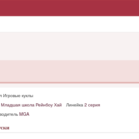
л Игровые куклы
д
Младшая школа Рейнбоу Хай
Линейка
2 серия
водитель
MGA
ски