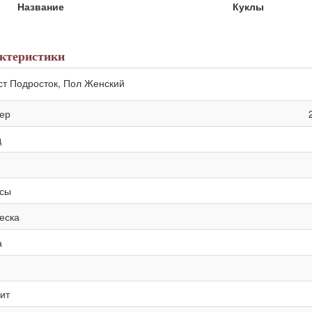
Название
Куклы
ктеристики
ст Подросток, Пол Женский
ер
д
сы
еска
а
ит