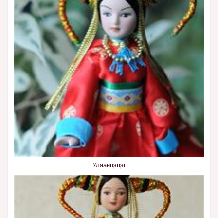
Улаанцэцэг