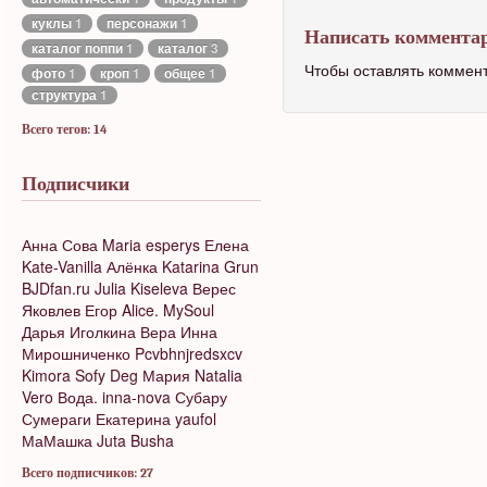
куклы
1
персонажи
1
Написать коммента
каталог поппи
1
каталог
3
Чтобы оставлять коммен
фото
1
кроп
1
общее
1
структура
1
Всего тегов: 14
Подписчики
Анна Сова
Maria
esperys
Елена
Kate-Vanilla
Алёнка
Katarina Grun
BJDfan.ru
Julia Kiseleva
Верес
Яковлев Егор
Alice. MySoul
Дарья Иголкина
Вера
Инна
Мирошниченко
Pcvbhnjredsxcv
Kimora
Sofy Deg
Мария
Natalia
Vero
Вода.
inna-nova
Субару
Сумераги
Екатерина
yaufol
МаМашка
Juta Busha
Всего подписчиков: 27