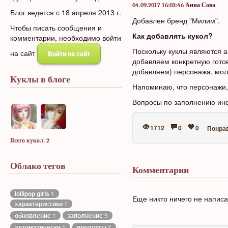
04.09.2017 16:03:46
Анна Сова
Блог ведется с 18 апреля 2013 г.
Добавлен бренд "Милим".
Чтобы писать сообщения и
Как добавлять кукол?
комментарии, необходимо войти
Поскольку куклы являются а
на сайт
Войти на сайт
добавляем конкретную готов
добавляем) персонажа, молд
Куклы в блоге
Напоминаю, что персонажи, 
Вопросы по заполнению инф
1712
0
0
Понра
Всего кукол: 2
Облако тегов
Комментарии
lollipop girls
1
Еще никто ничего не напис
характеристики
1
обновление
1
заполнение
9
автоматически
1
продукты
1