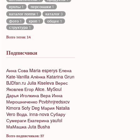
куклы
1
персонажи
1
каталог поппи
1
каталог
3
фото
1
кроп
1
общее
1
структура
1
Всего тегов: 14
Подписчики
Анна Сова
Maria
esperys
Елена
Kate-Vanilla
Алёнка
Katarina Grun
BJDfan.ru
Julia Kiseleva
Верес
Яковлев Егор
Alice. MySoul
Дарья Иголкина
Вера
Инна
Мирошниченко
Pcvbhnjredsxcv
Kimora
Sofy Deg
Мария
Natalia
Vero
Вода.
inna-nova
Субару
Сумераги
Екатерина
yaufol
МаМашка
Juta Busha
Всего подписчиков: 27