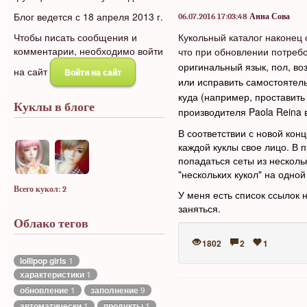
Блог ведется с 18 апреля 2013 г.
06.07.2016 17:03:48
Анна Сова
Чтобы писать сообщения и
Кукольный каталог наконец 
комментарии, необходимо войти
что при обновлении потреб
оригинальный язык, пол, во
на сайт
Войти на сайт
или исправить самостоятель
куда (например, проставить
Куклы в блоге
производителя Paola Reina в
В соответствии с новой кон
каждой куклы свое лицо. В 
попадаться сеты из нескольк
"нескольких кукол" на одно
Всего кукол: 2
У меня есть список ссылок н
заняться.
Облако тегов
1802
2
1
lollipop girls
1
характеристики
1
обновление
1
заполнение
9
автоматически
1
продукты
1