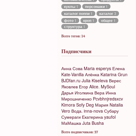
куклы
1
персонажи
1
каталог поппи
1
каталог
3
фото
1
кроп
1
общее
1
структура
1
Всего тегов: 14
Подписчики
Анна Сова
Maria
esperys
Елена
Kate-Vanilla
Алёнка
Katarina Grun
BJDfan.ru
Julia Kiseleva
Верес
Яковлев Егор
Alice. MySoul
Дарья Иголкина
Вера
Инна
Мирошниченко
Pcvbhnjredsxcv
Kimora
Sofy Deg
Мария
Natalia
Vero
Вода.
inna-nova
Субару
Сумераги
Екатерина
yaufol
МаМашка
Juta Busha
Всего подписчиков: 27