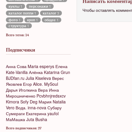
Написать коммента
куклы
1
персонажи
1
Чтобы оставлять коммен
каталог поппи
1
каталог
3
фото
1
кроп
1
общее
1
структура
1
Всего тегов: 14
Подписчики
Анна Сова
Maria
esperys
Елена
Kate-Vanilla
Алёнка
Katarina Grun
BJDfan.ru
Julia Kiseleva
Верес
Яковлев Егор
Alice. MySoul
Дарья Иголкина
Вера
Инна
Мирошниченко
Pcvbhnjredsxcv
Kimora
Sofy Deg
Мария
Natalia
Vero
Вода.
inna-nova
Субару
Сумераги
Екатерина
yaufol
МаМашка
Juta Busha
Всего подписчиков: 27