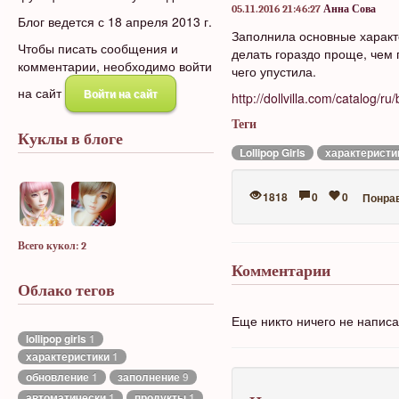
05.11.2016 21:46:27
Анна Сова
Блог ведется с 18 апреля 2013 г.
Заполнила основные характе
Чтобы писать сообщения и
делать гораздо проще, чем 
комментарии, необходимо войти
чего упустила.
на сайт
Войти на сайт
http://dollvilla.com/catalog/ru/
Теги
Куклы в блоге
Lollipop Girls
характеристи
1818
0
0
Понра
Всего кукол: 2
Комментарии
Облако тегов
Еще никто ничего не напис
lollipop girls
1
характеристики
1
обновление
1
заполнение
9
автоматически
1
продукты
1