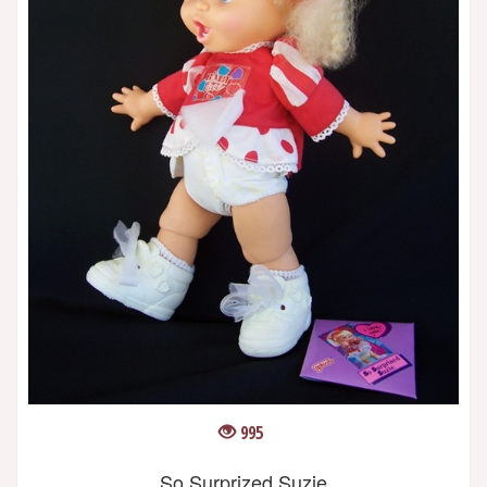
995
So Surprized Suzie