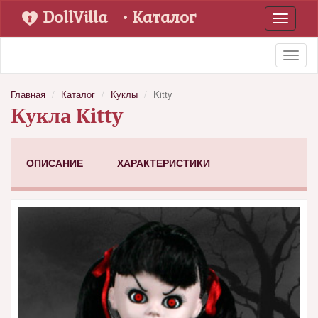
DollVilla
• Каталог
Toggle
navigati
Toggl
naviga
Главная
Каталог
Куклы
Kitty
Кукла Kitty
ОПИСАНИЕ
ХАРАКТЕРИСТИКИ