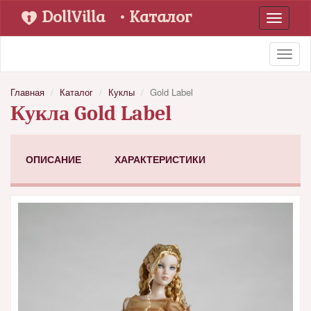
DollVilla
• Каталог
Toggle
navigati
Toggl
naviga
Главная
Каталог
Куклы
Gold Label
Кукла Gold Label
ОПИСАНИЕ
ХАРАКТЕРИСТИКИ