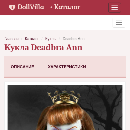
DollVilla
• Каталог
Toggle
navigati
Toggl
naviga
Главная
Каталог
Куклы
Deadbra Ann
Кукла Deadbra Ann
ОПИСАНИЕ
ХАРАКТЕРИСТИКИ