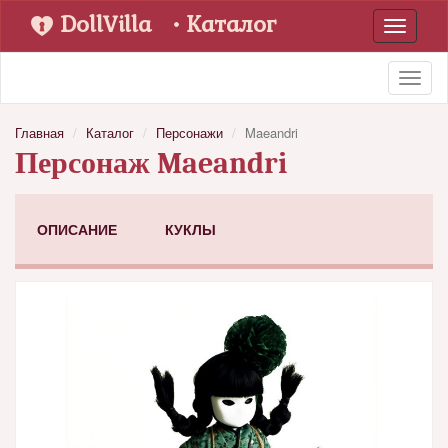
DollVilla
• Каталог
Toggle
navigati
Toggl
naviga
Главная
Каталог
Персонажи
Maeandri
Персонаж Maeandri
ОПИСАНИЕ
КУКЛЫ