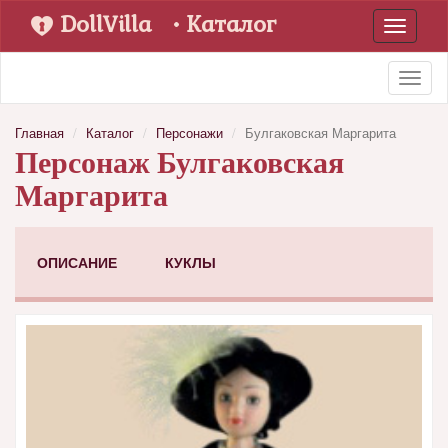
DollVilla
• Каталог
Toggle
navigati
Toggl
naviga
Главная
Каталог
Персонажи
Булгаковская Маргарита
Персонаж Булгаковская
Маргарита
ОПИСАНИЕ
КУКЛЫ