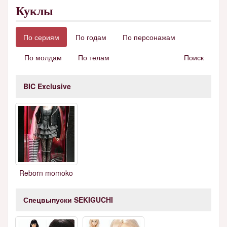
Куклы
По сериям
По годам
По персонажам
По молдам
По телам
Поиск
BIC Exclusive
Reborn momoko
Спецвыпуски SEKIGUCHI