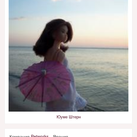
Юуме Штерн
Компания
Petworks
Япония