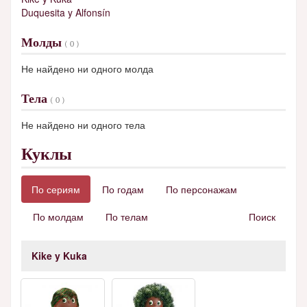
Duquesita y Alfonsín
Молды
( 0 )
Не найдено ни одного молда
Тела
( 0 )
Не найдено ни одного тела
Куклы
По сериям
По годам
По персонажам
По молдам
По телам
Поиск
Kike y Kuka