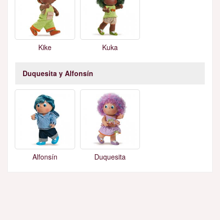
Kike
Kuka
Duquesita y Alfonsín
Alfonsín
Duquesita