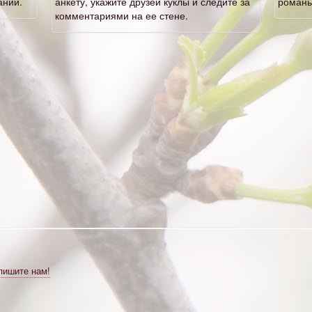
аний.
анкету, укажите друзей куклы и следите за
романы
комментариями на ее стене.
пишите нам!