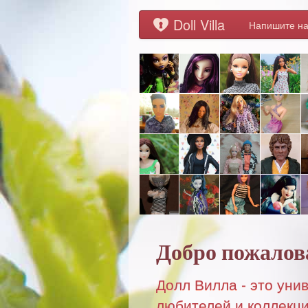
Doll Villa
Напишите на
Добро пожалов
Долл Вилла - это уни
любителей и коллекци