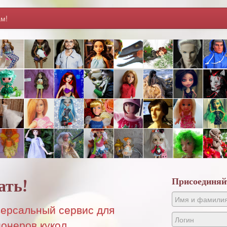
м!
Присоединяй
ать!
версальный сервис для
онеров кукол.