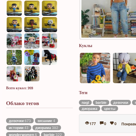
Куклы
Всего кукол: 203
Теги
nagi
barbie
девочки
Облако тегов
диорама
цветы
девочки
673
вязание
4
177
0
0
Понрав
истории
43
диорама
382
wonderwomen
6
barbie
322