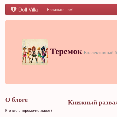
Doll Villa
Напишите нам!
Теремок
Коллективный б
О блоге
Книжный разва
Кто-кто в теремочке живет?