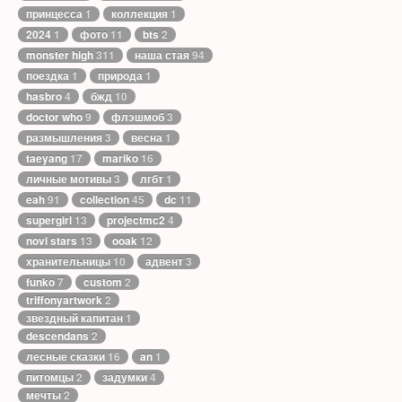
принцесса
1
коллекция
1
2024
1
фото
11
bts
2
monster high
311
наша стая
94
поездка
1
природа
1
hasbro
4
бжд
10
doctor who
9
флэшмоб
3
размышления
3
весна
1
taeyang
17
mariko
16
личные мотивы
3
лгбт
1
eah
91
collection
45
dc
11
supergirl
13
projectmc2
4
novi stars
13
ooak
12
хранительницы
10
адвент
3
funko
7
custom
2
triffonyartwork
2
звездный капитан
1
descendans
2
лесные сказки
16
an
1
питомцы
2
задумки
4
мечты
2