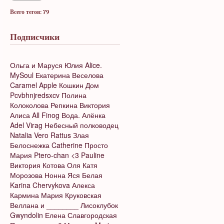
Всего тегов: 79
Подписчики
Ольга и Маруся
Юлия
Alice.
MySoul
Екатерина Веселова
Caramel Apple
Кошкин Дом
Pcvbhnjredsxcv
Полина
Колоколова
Репкина Виктория
Алиса
All Finog
Вода.
Алёнка
Adel Virag
Небесный полководец
Natalia Vero
Rattus
Злая
Белоснежка
Catherine
Просто
Мария
Ptero-chan <3
Pauline
Виктория Котова
Оля
Катя
Морозова
Нонна
Яся Белая
Karina Chervykova
Алекса
Кармина
Мария Круковская
Веллана и ________
Лисоклубок
Gwyndolin
Елена Славгородская