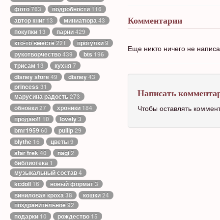
фото
763
подробности
116
автор книг
13
миниатюра
43
Комментарии
покупки
13
парни
429
кто-то вместе
221
прогулки
9
Еще никто ничего не напис
рукотворчество
439
bts
196
трисам
13
кухня
7
disney store
49
disney
43
princess
31
Написать коммента
марусина радость
273
обновки
27
хроники
184
Чтобы оставлять коммен
продаю!!
10
lovely
3
bmr1959
60
pullip
29
blythe
16
цветы
9
star trek
40
nagi
2
библиотека
1
музыкальный состав
4
kcdoll
16
новый формат
3
виниловая кроха
38
кошки
24
поздравительное
92
подарки
10
рождество
15