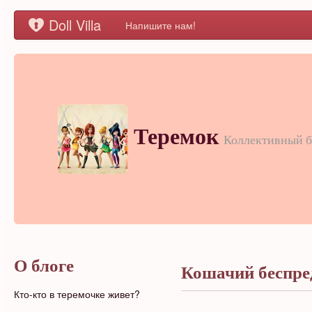
Doll Villa
Напишите нам!
Теремок
Коллективный б
О блоге
Кошачий беспре
Кто-кто в теремочке живет?