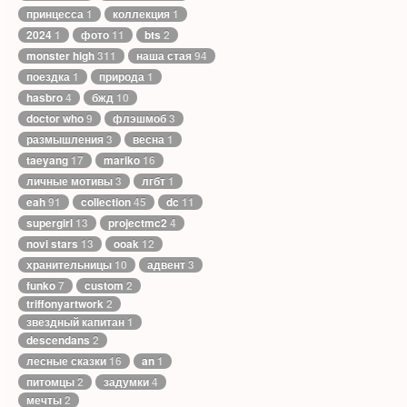
принцесса
1
коллекция
1
2024
1
фото
11
bts
2
monster high
311
наша стая
94
поездка
1
природа
1
hasbro
4
бжд
10
doctor who
9
флэшмоб
3
размышления
3
весна
1
taeyang
17
mariko
16
личные мотивы
3
лгбт
1
eah
91
collection
45
dc
11
supergirl
13
projectmc2
4
novi stars
13
ooak
12
хранительницы
10
адвент
3
funko
7
custom
2
triffonyartwork
2
звездный капитан
1
descendans
2
лесные сказки
16
an
1
питомцы
2
задумки
4
мечты
2