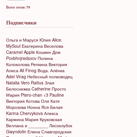
Всего тегов: 79
Подписчики
Ольга и Маруся
Юлия
Alice.
MySoul
Екатерина Веселова
Caramel Apple
Кошкин Дом
Pcvbhnjredsxcv
Полина
Колоколова
Репкина Виктория
Алиса
All Finog
Вода.
Алёнка
Adel Virag
Небесный полководец
Natalia Vero
Rattus
Злая
Белоснежка
Catherine
Просто
Мария
Ptero-chan <3
Pauline
Виктория Котова
Оля
Катя
Морозова
Нонна
Яся Белая
Karina Chervykova
Алекса
Кармина
Мария Круковская
Веллана и ________
Лисоклубок
Gwyndolin
Елена Славгородская