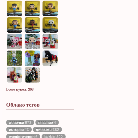
Всего кукол: 203
Облако тегов
девочки
673
вязание
4
истории
43
диорама
382
wonderwomen
6
barbie
322