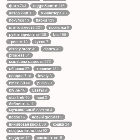
фото
763
подробности
116
автор книг
13
миниатюра
43
покупки
13
парни
429
кто-то вместе
221
прогулки
9
рукотворчество
439
bts
196
трисам
13
кухня
7
disney store
49
disney
43
princess
31
марусина радость
273
обновки
27
хроники
184
продаю!!
10
lovely
3
bmr1959
60
pullip
29
blythe
16
цветы
9
star trek
40
nagi
2
библиотека
1
музыкальный состав
4
kcdoll
16
новый формат
3
виниловая кроха
38
кошки
24
поздравительное
92
подарки
10
рождество
15