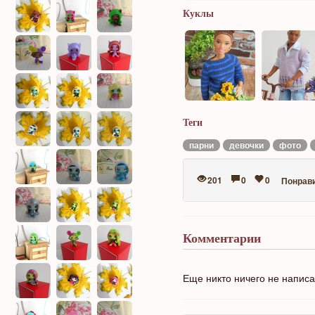
Куклы
Теги
парни
девочки
фото
201
0
0
Понрав
Комментарии
Еще никто ничего не напис