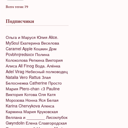
Всего тегов: 79
Подписчики
Ольга и Маруся
Юлия
Alice.
MySoul
Екатерина Веселова
Caramel Apple
Кошкин Дом
Pcvbhnjredsxcv
Полина
Колоколова
Репкина Виктория
Алиса
All Finog
Вода.
Алёнка
Adel Virag
Небесный полководец
Natalia Vero
Rattus
Злая
Белоснежка
Catherine
Просто
Мария
Ptero-chan <3
Pauline
Виктория Котова
Оля
Катя
Морозова
Нонна
Яся Белая
Karina Chervykova
Алекса
Кармина
Мария Круковская
Веллана и ________
Лисоклубок
Gwyndolin
Елена Славгородская