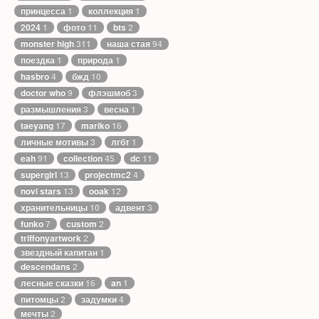
принцесса
1
коллекция
1
2024
1
фото
11
bts
2
monster high
311
наша стая
94
поездка
1
природа
1
hasbro
4
бжд
10
doctor who
9
флэшмоб
3
размышления
3
весна
1
taeyang
17
mariko
16
личные мотивы
3
лгбт
1
eah
91
collection
45
dc
11
supergirl
13
projectmc2
4
novi stars
13
ooak
12
хранительницы
10
адвент
3
funko
7
custom
2
triffonyartwork
2
звездный капитан
1
descendans
2
лесные сказки
16
an
1
питомцы
2
задумки
4
мечты
2