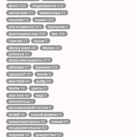
фото
763
подробности
116
автор книг
13
миниатюра
43
покупки
13
парни
429
кто-то вместе
221
прогулки
9
рукотворчество
439
bts
196
трисам
13
кухня
7
disney store
49
disney
43
princess
31
марусина радость
273
обновки
27
хроники
184
продаю!!
10
lovely
3
bmr1959
60
pullip
29
blythe
16
цветы
9
star trek
40
nagi
2
библиотека
1
музыкальный состав
4
kcdoll
16
новый формат
3
виниловая кроха
38
кошки
24
поздравительное
92
подарки
10
рождество
15