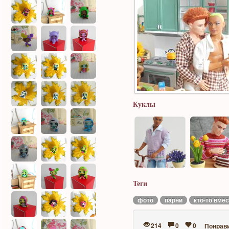
Куклы
Теги
фото
парни
кто-то вме
214
0
0
Понрав