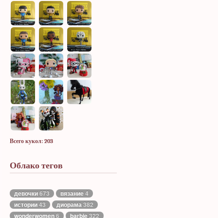
Всего кукол: 203
Облако тегов
девочки
673
вязание
4
истории
43
диорама
382
wonderwomen
6
barbie
322