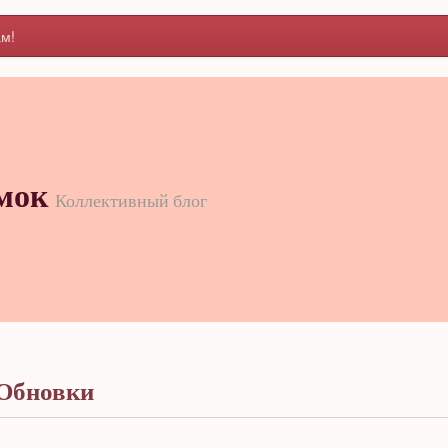
м!
мок
Коллективный блог
Обновки