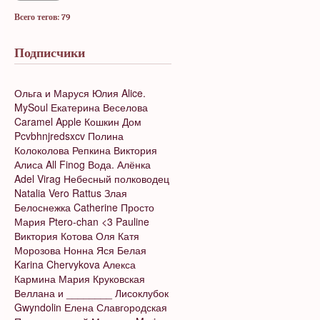
Всего тегов: 79
Подписчики
Ольга и Маруся
Юлия
Alice.
MySoul
Екатерина Веселова
Caramel Apple
Кошкин Дом
Pcvbhnjredsxcv
Полина
Колоколова
Репкина Виктория
Алиса
All Finog
Вода.
Алёнка
Adel Virag
Небесный полководец
Natalia Vero
Rattus
Злая
Белоснежка
Catherine
Просто
Мария
Ptero-chan <3
Pauline
Виктория Котова
Оля
Катя
Морозова
Нонна
Яся Белая
Karina Chervykova
Алекса
Кармина
Мария Круковская
Веллана и ________
Лисоклубок
Gwyndolin
Елена Славгородская