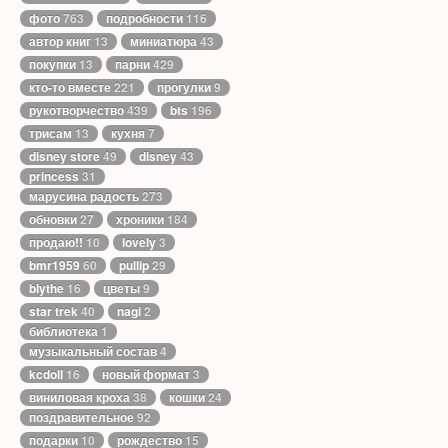
фото
763
подробности
116
автор книг
13
миниатюра
43
покупки
13
парни
429
кто-то вместе
221
прогулки
9
рукотворчество
439
bts
196
трисам
13
кухня
7
disney store
49
disney
43
princess
31
марусина радость
273
обновки
27
хроники
184
продаю!!
10
lovely
3
bmr1959
60
pullip
29
blythe
16
цветы
9
star trek
40
nagi
2
библиотека
1
музыкальный состав
4
kcdoll
16
новый формат
3
виниловая кроха
38
кошки
24
поздравительное
92
подарки
10
рождество
15