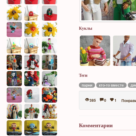
Куклы
Теги
парни
кто-то вместе
ди
385
0
1
Понрав
Комментарии