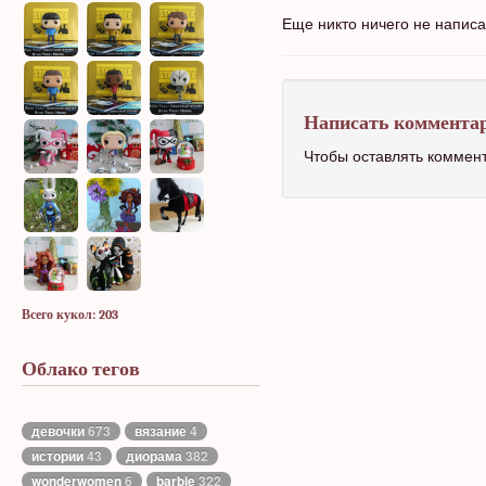
Еще никто ничего не напис
Написать коммента
Чтобы оставлять коммен
Всего кукол: 203
Облако тегов
девочки
673
вязание
4
истории
43
диорама
382
wonderwomen
6
barbie
322