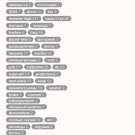
принцесса
1
коллекция
1
2024
1
фото
11
bts
2
monster high
311
наша стая
94
поездка
1
природа
1
hasbro
4
бжд
10
doctor who
9
флэшмоб
3
размышления
3
весна
1
taeyang
17
mariko
16
личные мотивы
3
лгбт
1
eah
91
collection
45
dc
11
supergirl
13
projectmc2
4
novi stars
13
ooak
12
хранительницы
10
адвент
3
funko
7
custom
2
triffonyartwork
2
звездный капитан
1
descendans
2
лесные сказки
16
an
1
питомцы
2
задумки
4
мечты
2