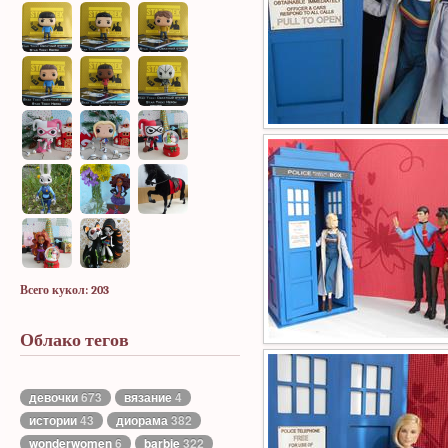
Всего кукол: 203
Облако тегов
девочки
673
вязание
4
истории
43
диорама
382
wonderwomen
6
barbie
322