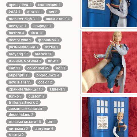
принцесса
1
коллекция
1
2024
1
фото
11
bts
2
monster high
311
наша стая
94
поездка
1
природа
1
hasbro
4
бжд
10
doctor who
9
флэшмоб
3
размышления
3
весна
1
taeyang
17
mariko
16
личные мотивы
3
лгбт
1
eah
91
collection
45
dc
11
supergirl
13
projectmc2
4
novi stars
13
ooak
12
хранительницы
10
адвент
3
funko
7
custom
2
triffonyartwork
2
звездный капитан
1
descendans
2
лесные сказки
16
an
1
питомцы
2
задумки
4
мечты
2