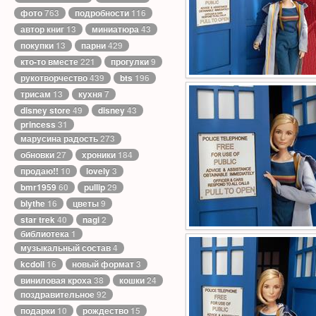
фото
763
подробности
116
автор книг
13
миниатюра
43
покупки
13
парни
429
кто-то вместе
221
прогулки
9
рукотворчество
439
bts
196
трисам
13
кухня
7
disney store
49
disney
43
princess
31
марусина радость
273
обновки
27
хроники
184
продаю!!
10
lovely
3
bmr1959
60
pullip
29
blythe
16
цветы
9
star trek
40
nagi
2
библиотека
1
музыкальный состав
4
kcdoll
16
новый формат
3
виниловая кроха
38
кошки
24
поздравительное
92
подарки
10
рождество
15