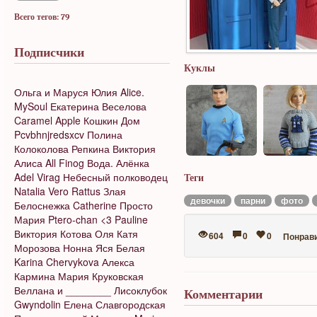
Всего тегов: 79
Подписчики
Куклы
Ольга и Маруся
Юлия
Alice.
MySoul
Екатерина Веселова
Caramel Apple
Кошкин Дом
Pcvbhnjredsxcv
Полина
Колоколова
Репкина Виктория
Алиса
All Finog
Вода.
Алёнка
Adel Virag
Небесный полководец
Теги
Natalia Vero
Rattus
Злая
девочки
парни
фото
Белоснежка
Catherine
Просто
Мария
Ptero-chan <3
Pauline
Виктория Котова
Оля
Катя
604
0
0
Понрав
Морозова
Нонна
Яся Белая
Karina Chervykova
Алекса
Кармина
Мария Круковская
Веллана и ________
Лисоклубок
Комментарии
Gwyndolin
Елена Славгородская