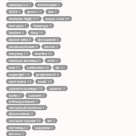
принцесса
1
коллекция
1
2024
1
фото
11
bts
2
monster high
311
наша стая
94
поездка
1
природа
1
hasbro
4
бжд
10
doctor who
9
флэшмоб
3
размышления
3
весна
1
taeyang
17
mariko
16
личные мотивы
3
лгбт
1
eah
91
collection
45
dc
11
supergirl
13
projectmc2
4
novi stars
13
ooak
12
хранительницы
10
адвент
3
funko
7
custom
2
triffonyartwork
2
звездный капитан
1
descendans
2
лесные сказки
16
an
1
питомцы
2
задумки
4
мечты
2