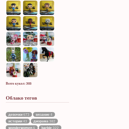
Всего кукол: 203
Облако тегов
девочки
673
вязание
4
истории
43
диорама
382
wonderwomen
6
barbie
322