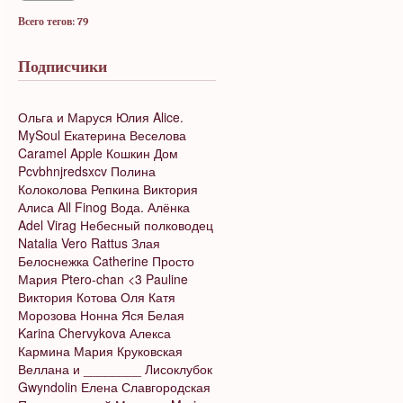
Всего тегов: 79
Подписчики
Ольга и Маруся
Юлия
Alice.
MySoul
Екатерина Веселова
Caramel Apple
Кошкин Дом
Pcvbhnjredsxcv
Полина
Колоколова
Репкина Виктория
Алиса
All Finog
Вода.
Алёнка
Adel Virag
Небесный полководец
Natalia Vero
Rattus
Злая
Белоснежка
Catherine
Просто
Мария
Ptero-chan <3
Pauline
Виктория Котова
Оля
Катя
Морозова
Нонна
Яся Белая
Karina Chervykova
Алекса
Кармина
Мария Круковская
Веллана и ________
Лисоклубок
Gwyndolin
Елена Славгородская