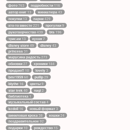
фото
763
подробности
116
автор книг
13
миниатюра
43
покупки
13
парни
429
кто-то вместе
221
прогулки
9
рукотворчество
439
bts
196
трисам
13
кухня
7
disney store
49
disney
43
princess
31
марусина радость
273
обновки
27
хроники
184
продаю!!
10
lovely
3
bmr1959
60
pullip
29
blythe
16
цветы
9
star trek
40
nagi
2
библиотека
1
музыкальный состав
4
kcdoll
16
новый формат
3
виниловая кроха
38
кошки
24
поздравительное
92
подарки
10
рождество
15