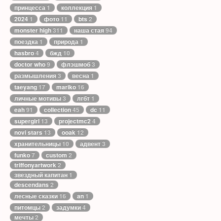
принцесса
1
коллекция
1
2024
1
фото
11
bts
2
monster high
311
наша стая
94
поездка
1
природа
1
hasbro
4
бжд
10
doctor who
9
флэшмоб
3
размышления
3
весна
1
taeyang
17
mariko
16
личные мотивы
3
лгбт
1
eah
91
collection
45
dc
11
supergirl
13
projectmc2
4
novi stars
13
ooak
12
хранительницы
10
адвент
3
funko
7
custom
2
triffonyartwork
2
звездный капитан
1
descendans
2
лесные сказки
16
an
1
питомцы
2
задумки
4
мечты
2