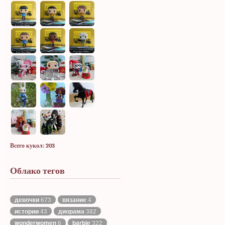
Всего кукол: 203
Облако тегов
девочки
673
вязание
4
истории
43
диорама
382
wonderwomen
6
barbie
322