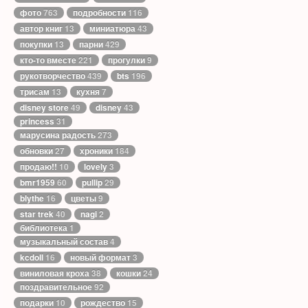
фото
763
подробности
116
автор книг
13
миниатюра
43
покупки
13
парни
429
кто-то вместе
221
прогулки
9
рукотворчество
439
bts
196
трисам
13
кухня
7
disney store
49
disney
43
princess
31
марусина радость
273
обновки
27
хроники
184
продаю!!
10
lovely
3
bmr1959
60
pullip
29
blythe
16
цветы
9
star trek
40
nagi
2
библиотека
1
музыкальный состав
4
kcdoll
16
новый формат
3
виниловая кроха
38
кошки
24
поздравительное
92
подарки
10
рождество
15