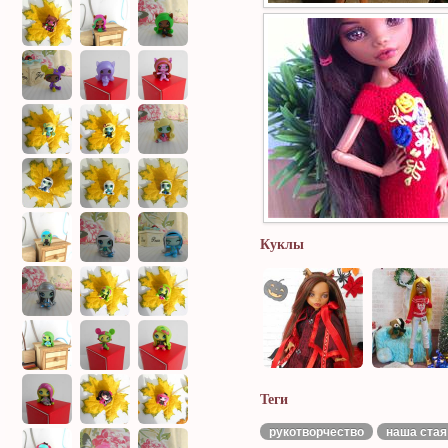
Куклы
Теги
рукотворчество
наша стая