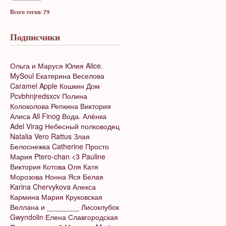
Всего тегов: 79
Подписчики
Ольга и Маруся
Юлия
Alice.
MySoul
Екатерина Веселова
Caramel Apple
Кошкин Дом
Pcvbhnjredsxcv
Полина
Колоколова
Репкина Виктория
Алиса
All Finog
Вода.
Алёнка
Adel Virag
Небесный полководец
Natalia Vero
Rattus
Злая
Белоснежка
Catherine
Просто
Мария
Ptero-chan <3
Pauline
Виктория Котова
Оля
Катя
Морозова
Нонна
Яся Белая
Karina Chervykova
Алекса
Кармина
Мария Круковская
Веллана и ________
Лисоклубок
Gwyndolin
Елена Славгородская