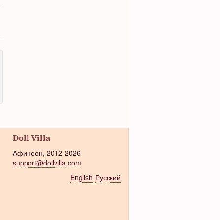
Doll Villa
Афинеон, 2012-2026
support@dollvilla.com
English
Русский