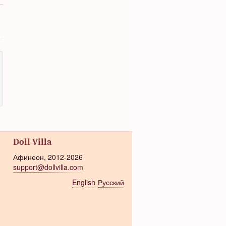
Doll Villa
Афинеон, 2012-2026
support@dollvilla.com
English
Русский