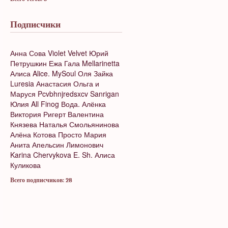
Подписчики
Анна Сова
Violet Velvet
Юрий
Петрушкин
Ежа
Гала
Mellarinetta
Алиса
Alice. MySoul
Оля Зайка
Luresia
Анастасия
Ольга и
Маруся
Pcvbhnjredsxcv
Sanrigan
Юлия
All Finog
Вода.
Алёнка
Виктория Ригерт
Валентина
Князева
Наталья Смольянинова
Алёна Котова
Просто Мария
Анита
Апельсин Лимонович
Karina Chervykova
E. Sh.
Алиса
Куликова
Всего подписчиков: 28