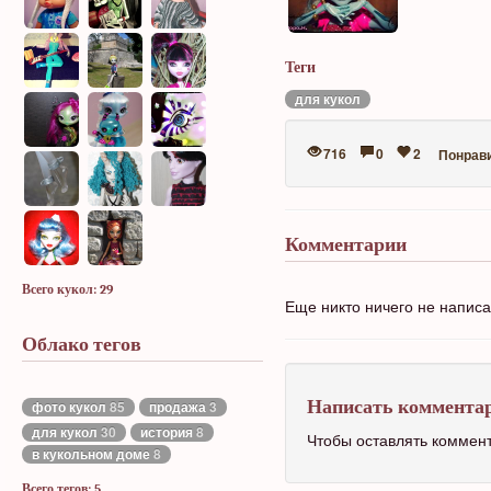
Теги
для кукол
716
0
2
Понрав
Комментарии
Всего кукол: 29
Еще никто ничего не напис
Облако тегов
Написать коммента
фото кукол
85
продажа
3
для кукол
30
история
8
Чтобы оставлять коммен
в кукольном доме
8
Всего тегов: 5