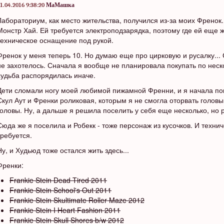
1.04.2016 9:38:20
МаМашка
Лабораториум, как место жительства, получился из-за моих Френо
Монстр Хай. Ей требуется электроподзарядка, поэтому где ей еще жи
техническое оснащение под рукой.
Френок у меня теперь 10. Но думаю еще про цирковую и русалку...
не захотелось. Сначала я вообще не планировала покупать по неск
судьба распорядилась иначе.
Дети сломали ногу моей любимой пижамной Френни, и я начала по
Скул Аут и Френки роликовая, которым я не смогла оторвать головы
головы. Ну, а дальше я решила поселить у себя еще несколько, но 
Сюда же я поселила и Робекк - тоже персонаж из кусочков. И техни
требуется.
Ну, и Худьюд тоже остался жить здесь...
Френки:
Frankie Stein Dead Tired 2011
Frankie Stein School's Out 2011
Frankie Stein Skultimate Roller Maze 2012
Frankie Stein I Heart Fashion 2011
Frankie Stein Skull Shores b/w 2012