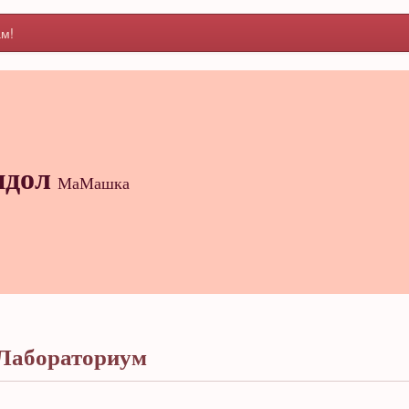
м!
идол
МаМашка
Лабораториум