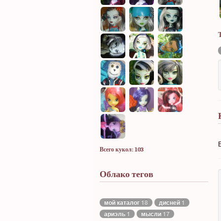
Всего кукол: 103
Облако тегов
мой каталог
18
дисней
1
ариэль
1
мысли
17