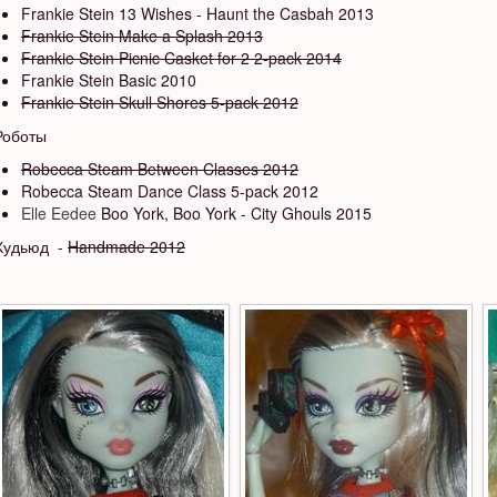
Frankie Stein 13 Wishes - Haunt the Casbah 2013
Frankie Stein Make a Splash 2013
Frankie Stein Picnic Casket for 2 2-pack 2014
Frankie Stein Basic 2010
Frankie Stein Skull Shores 5-pack 2012
Роботы
Robecca Steam Between Classes 2012
Robecca Steam Dance Class 5-pack 2012
Elle Eedee
Boo York, Boo York - City Ghouls 2015
Худьюд -
Handmade 2012