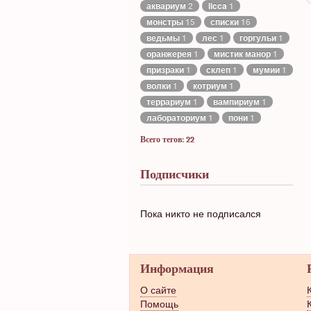
аквариум
2
licca
1
монстры
15
списки
16
ведьмы
1
лес
1
горгульи
1
оранжерея
1
мистик манор
1
призраки
1
склеп
1
мумии
1
волки
1
котриум
1
террариум
1
вампириум
1
лабораториум
1
пони
1
Всего тегов: 22
Подписчики
Пока никто не подписался
Информация
О сайте
Помощь